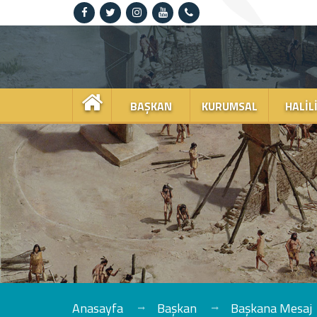
Anasayfa
Kurumsal
BAŞKAN
KURUMSAL
HALIL
Haliliye
Projeler
Spor
Kültür
Sanat
Güncel
Anasayfa
Başkan
Başkana Mesaj