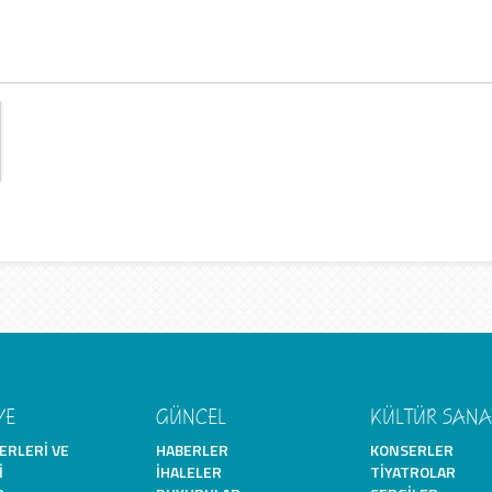
YE
GÜNCEL
KÜLTÜR SANA
ERLERI VE
HABERLER
KONSERLER
I
İHALELER
TIYATROLAR