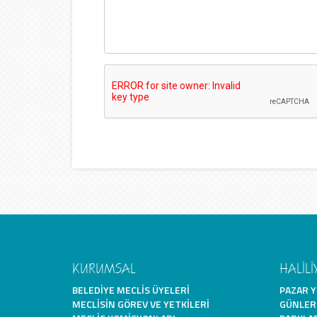
KURUMSAL
HALİLİ
BELEDIYE MECLIS ÜYELERI
PAZAR Y
MECLISIN GÖREV VE YETKILERI
GÜNLER