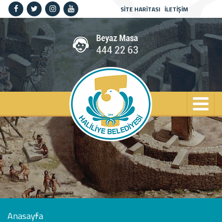
SİTE HARİTASI
İLETİŞİM
Anasayfa
Kurumsal
Haliliye
Projeler
Spor
Kültür
Sanat
Güncel
İletişim
Anasayfa