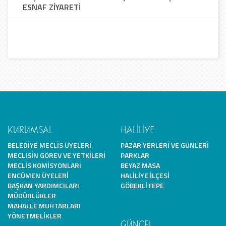
ESNAF ZİYARETİ
KURUMSAL
HALİLİYE
BELEDIYE MECLIS ÜYELERI
PAZAR YERLERI VE GÜNLERI
MECLISIN GÖREV VE YETKILERI
PARKLAR
MECLIS KOMISYONLARI
BEYAZ MASA
ENCÜMEN ÜYELERI
HALILIYE İLÇESI
BAŞKAN YARDIMCILARI
GÖBEKLITEPE
MÜDÜRLÜKLER
MAHALLE MUHTARLARI
YÖNETMELIKLER
GÜNCEL