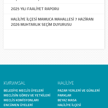
2025 YILI FAALİYET RAPORU
HALİLİYE İLÇESİ MAMUCA MAHALLESİ 7 HAZİRAN
2026 MUHTARLIK SEÇİM DUYURUSU
KURUMSAL
HALİLİYE
BELEDIYE MECLIS ÜYELERI
PAZAR YERLERI VE GÜNLERI
MECLISIN GÖREV VE YETKILERI
PARKLAR
MECLIS KOMISYONLARI
BEYAZ MASA
ENCÜMEN ÜYELERI
HALILIYE İLÇESI