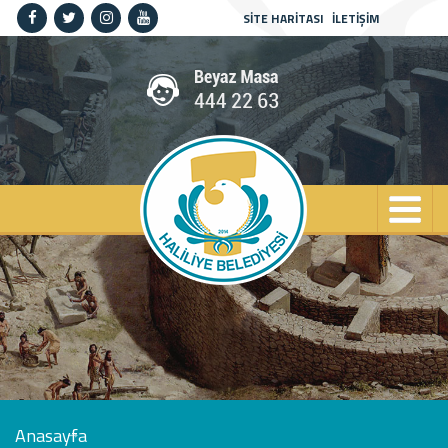
SİTE HARİTASI
İLETİŞİM
Anasayfa
Kurumsal
Haliliye
Projeler
Spor
Kültür
Sanat
Güncel
İletişim
Anasayfa