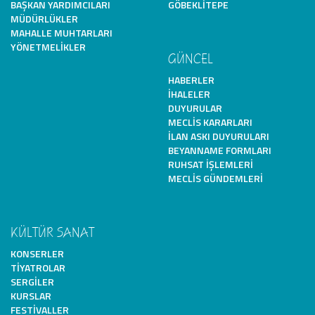
BAŞKAN YARDIMCILARI
GÖBEKLITEPE
MÜDÜRLÜKLER
MAHALLE MUHTARLARI
YÖNETMELIKLER
GÜNCEL
HABERLER
İHALELER
DUYURULAR
MECLIS KARARLARI
İLAN ASKI DUYURULARI
BEYANNAME FORMLARI
RUHSAT İŞLEMLERI
MECLIS GÜNDEMLERI
KÜLTÜR SANAT
KONSERLER
TIYATROLAR
SERGILER
KURSLAR
FESTIVALLER