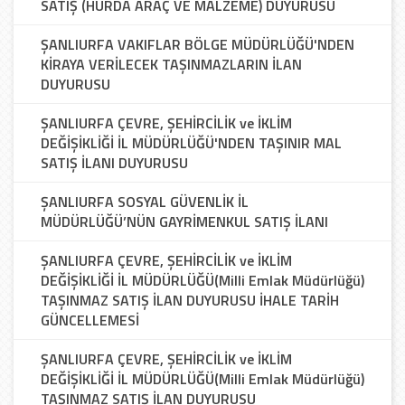
SATIŞ (HURDA ARAÇ VE MALZEME) DUYURUSU
ŞANLIURFA VAKIFLAR BÖLGE MÜDÜRLÜĞÜ'NDEN
KİRAYA VERİLECEK TAŞINMAZLARIN İLAN
DUYURUSU
ŞANLIURFA ÇEVRE, ŞEHİRCİLİK ve İKLİM
DEĞİŞİKLİĞİ İL MÜDÜRLÜĞÜ'NDEN TAŞINIR MAL
SATIŞ İLANI DUYURUSU
ŞANLIURFA SOSYAL GÜVENLİK İL
MÜDÜRLÜĞÜ’NÜN GAYRİMENKUL SATIŞ İLANI
ŞANLIURFA ÇEVRE, ŞEHİRCİLİK ve İKLİM
DEĞİŞİKLİĞİ İL MÜDÜRLÜĞÜ(Milli Emlak Müdürlüğü)
TAŞINMAZ SATIŞ İLAN DUYURUSU İHALE TARİH
GÜNCELLEMESİ
ŞANLIURFA ÇEVRE, ŞEHİRCİLİK ve İKLİM
DEĞİŞİKLİĞİ İL MÜDÜRLÜĞÜ(Milli Emlak Müdürlüğü)
TAŞINMAZ SATIŞ İLAN DUYURUSU