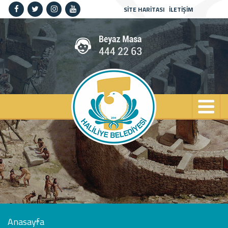
SİTE HARİTASI
İLETİŞİM
Anasayfa
Kurumsal
Haliliye
Projeler
Spor
Kültür
Sanat
Güncel
İletişim
Anasayfa