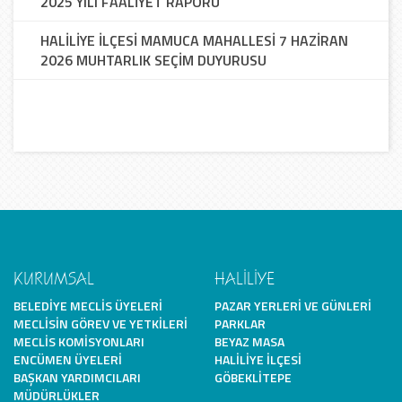
2025 YILI FAALİYET RAPORU
HALİLİYE İLÇESİ MAMUCA MAHALLESİ 7 HAZİRAN
2026 MUHTARLIK SEÇİM DUYURUSU
KURUMSAL
HALİLİYE
BELEDIYE MECLIS ÜYELERI
PAZAR YERLERI VE GÜNLERI
MECLISIN GÖREV VE YETKILERI
PARKLAR
MECLIS KOMISYONLARI
BEYAZ MASA
ENCÜMEN ÜYELERI
HALILIYE İLÇESI
BAŞKAN YARDIMCILARI
GÖBEKLITEPE
MÜDÜRLÜKLER