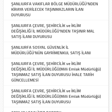
ŞANLIURFA VAKIFLAR BÖLGE MÜDÜRLÜĞÜ'NDEN
KİRAYA VERİLECEK TAŞINMAZLARIN İLAN
DUYURUSU
ŞANLIURFA ÇEVRE, ŞEHİRCİLİK ve İKLİM
DEĞİŞİKLİĞİ İL MÜDÜRLÜĞÜ'NDEN TAŞINIR MAL
SATIŞ İLANI DUYURUSU
ŞANLIURFA SOSYAL GÜVENLİK İL
MÜDÜRLÜĞÜ’NÜN GAYRİMENKUL SATIŞ İLANI
ŞANLIURFA ÇEVRE, ŞEHİRCİLİK ve İKLİM
DEĞİŞİKLİĞİ İL MÜDÜRLÜĞÜ(Milli Emlak Müdürlüğü)
TAŞINMAZ SATIŞ İLAN DUYURUSU İHALE TARİH
GÜNCELLEMESİ
ŞANLIURFA ÇEVRE, ŞEHİRCİLİK ve İKLİM
DEĞİŞİKLİĞİ İL MÜDÜRLÜĞÜ(Milli Emlak Müdürlüğü)
TAŞINMAZ SATIŞ İLAN DUYURUSU