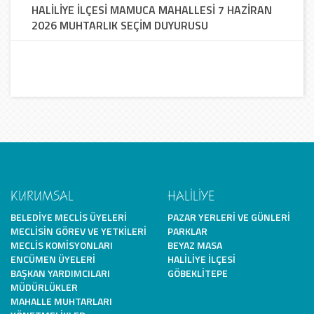
HALİLİYE İLÇESİ MAMUCA MAHALLESİ 7 HAZİRAN
2026 MUHTARLIK SEÇİM DUYURUSU
KURUMSAL
HALİLİYE
BELEDIYE MECLIS ÜYELERI
PAZAR YERLERI VE GÜNLERI
MECLISIN GÖREV VE YETKILERI
PARKLAR
MECLIS KOMISYONLARI
BEYAZ MASA
ENCÜMEN ÜYELERI
HALILIYE İLÇESI
BAŞKAN YARDIMCILARI
GÖBEKLITEPE
MÜDÜRLÜKLER
MAHALLE MUHTARLARI