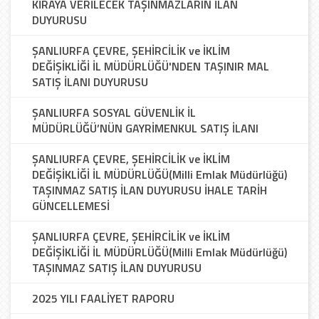
KİRAYA VERİLECEK TAŞINMAZLARIN İLAN
DUYURUSU
ŞANLIURFA ÇEVRE, ŞEHİRCİLİK ve İKLİM
DEĞİŞİKLİĞİ İL MÜDÜRLÜĞÜ'NDEN TAŞINIR MAL
SATIŞ İLANI DUYURUSU
ŞANLIURFA SOSYAL GÜVENLİK İL
MÜDÜRLÜĞÜ’NÜN GAYRİMENKUL SATIŞ İLANI
ŞANLIURFA ÇEVRE, ŞEHİRCİLİK ve İKLİM
DEĞİŞİKLİĞİ İL MÜDÜRLÜĞÜ(Milli Emlak Müdürlüğü)
TAŞINMAZ SATIŞ İLAN DUYURUSU İHALE TARİH
GÜNCELLEMESİ
ŞANLIURFA ÇEVRE, ŞEHİRCİLİK ve İKLİM
DEĞİŞİKLİĞİ İL MÜDÜRLÜĞÜ(Milli Emlak Müdürlüğü)
TAŞINMAZ SATIŞ İLAN DUYURUSU
2025 YILI FAALİYET RAPORU