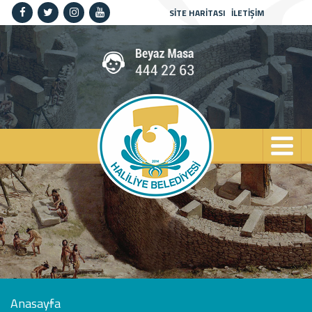
SİTE HARİTASI
İLETİŞİM
Anasayfa
Kurumsal
Haliliye
Projeler
Spor
Kültür
Sanat
Güncel
İletişim
Anasayfa