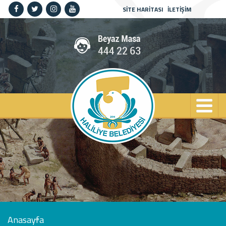
SİTE HARİTASI
İLETİŞİM
Anasayfa
Kurumsal
Haliliye
Projeler
Spor
Kültür
Sanat
Güncel
İletişim
Anasayfa