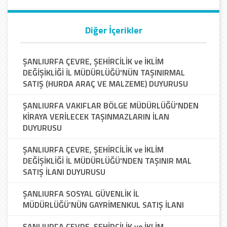
Diğer İçerikler
ŞANLIURFA ÇEVRE, ŞEHİRCİLİK ve İKLİM
DEĞİŞİKLİĞİ İL MÜDÜRLÜĞÜ'NÜN TAŞINIRMAL
SATIŞ (HURDA ARAÇ VE MALZEME) DUYURUSU
ŞANLIURFA VAKIFLAR BÖLGE MÜDÜRLÜĞÜ'NDEN
KİRAYA VERİLECEK TAŞINMAZLARIN İLAN
DUYURUSU
ŞANLIURFA ÇEVRE, ŞEHİRCİLİK ve İKLİM
DEĞİŞİKLİĞİ İL MÜDÜRLÜĞÜ'NDEN TAŞINIR MAL
SATIŞ İLANI DUYURUSU
ŞANLIURFA SOSYAL GÜVENLİK İL
MÜDÜRLÜĞÜ’NÜN GAYRİMENKUL SATIŞ İLANI
ŞANLIURFA ÇEVRE, ŞEHİRCİLİK ve İKLİM