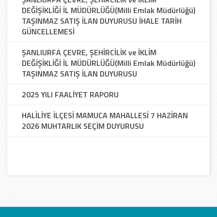
DEĞİŞİKLİĞİ İL MÜDÜRLÜĞÜ(Milli Emlak Müdürlüğü)
TAŞINMAZ SATIŞ İLAN DUYURUSU İHALE TARİH
GÜNCELLEMESİ
ŞANLIURFA ÇEVRE, ŞEHİRCİLİK ve İKLİM
DEĞİŞİKLİĞİ İL MÜDÜRLÜĞÜ(Milli Emlak Müdürlüğü)
TAŞINMAZ SATIŞ İLAN DUYURUSU
2025 YILI FAALİYET RAPORU
HALİLİYE İLÇESİ MAMUCA MAHALLESİ 7 HAZİRAN
2026 MUHTARLIK SEÇİM DUYURUSU