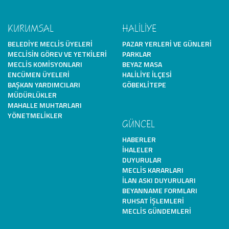
KURUMSAL
HALİLİYE
BELEDIYE MECLIS ÜYELERI
PAZAR YERLERI VE GÜNLERI
MECLISIN GÖREV VE YETKILERI
PARKLAR
MECLIS KOMISYONLARI
BEYAZ MASA
ENCÜMEN ÜYELERI
HALILIYE İLÇESI
BAŞKAN YARDIMCILARI
GÖBEKLITEPE
MÜDÜRLÜKLER
MAHALLE MUHTARLARI
YÖNETMELIKLER
GÜNCEL
HABERLER
İHALELER
DUYURULAR
MECLIS KARARLARI
İLAN ASKI DUYURULARI
BEYANNAME FORMLARI
RUHSAT İŞLEMLERI
MECLIS GÜNDEMLERI