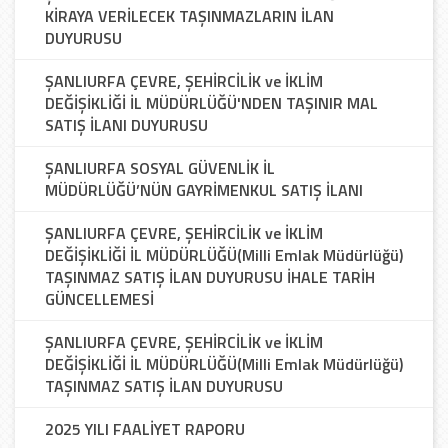
KİRAYA VERİLECEK TAŞINMAZLARIN İLAN
DUYURUSU
ŞANLIURFA ÇEVRE, ŞEHİRCİLİK ve İKLİM
DEĞİŞİKLİĞİ İL MÜDÜRLÜĞÜ'NDEN TAŞINIR MAL
SATIŞ İLANI DUYURUSU
ŞANLIURFA SOSYAL GÜVENLİK İL
MÜDÜRLÜĞÜ’NÜN GAYRİMENKUL SATIŞ İLANI
ŞANLIURFA ÇEVRE, ŞEHİRCİLİK ve İKLİM
DEĞİŞİKLİĞİ İL MÜDÜRLÜĞÜ(Milli Emlak Müdürlüğü)
TAŞINMAZ SATIŞ İLAN DUYURUSU İHALE TARİH
GÜNCELLEMESİ
ŞANLIURFA ÇEVRE, ŞEHİRCİLİK ve İKLİM
DEĞİŞİKLİĞİ İL MÜDÜRLÜĞÜ(Milli Emlak Müdürlüğü)
TAŞINMAZ SATIŞ İLAN DUYURUSU
2025 YILI FAALİYET RAPORU