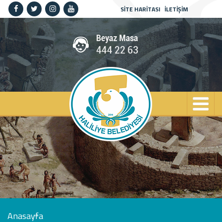
SİTE HARİTASI
İLETİŞİM
Anasayfa
Kurumsal
Haliliye
Projeler
Spor
Kültür
Sanat
Güncel
İletişim
Anasayfa