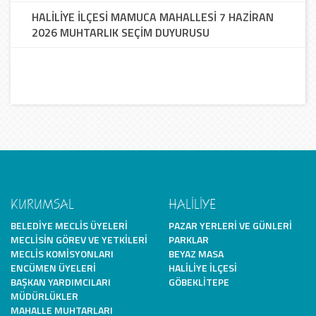
HALİLİYE İLÇESİ MAMUCA MAHALLESİ 7 HAZİRAN
2026 MUHTARLIK SEÇİM DUYURUSU
KURUMSAL
HALİLİYE
BELEDIYE MECLIS ÜYELERI
PAZAR YERLERI VE GÜNLERI
MECLISIN GÖREV VE YETKILERI
PARKLAR
MECLIS KOMISYONLARI
BEYAZ MASA
ENCÜMEN ÜYELERI
HALILIYE İLÇESI
BAŞKAN YARDIMCILARI
GÖBEKLITEPE
MÜDÜRLÜKLER
MAHALLE MUHTARLARI