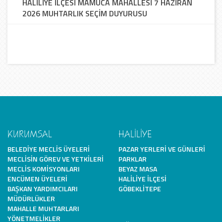
HALİLİYE İLÇESİ MAMUCA MAHALLESİ 7 HAZİRAN
2026 MUHTARLIK SEÇİM DUYURUSU
KURUMSAL
HALİLİYE
BELEDIYE MECLIS ÜYELERI
PAZAR YERLERI VE GÜNLERI
MECLISIN GÖREV VE YETKILERI
PARKLAR
MECLIS KOMISYONLARI
BEYAZ MASA
ENCÜMEN ÜYELERI
HALILIYE İLÇESI
BAŞKAN YARDIMCILARI
GÖBEKLITEPE
MÜDÜRLÜKLER
MAHALLE MUHTARLARI
YÖNETMELIKLER