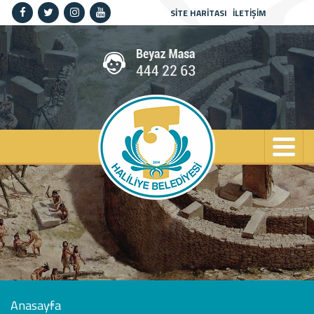
SİTE HARİTASI
İLETİŞİM
Anasayfa
Kurumsal
Haliliye
Projeler
Spor
Kültür
Sanat
Güncel
İletişim
Anasayfa