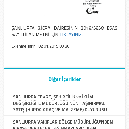
ŞANLIURFA 3.İCRA DAİRESİNİN 2018/5858 ESAS
SAYILI İLAN METNİ İÇİN
TIKLAYINIZ.
Eklenme Tarihi: 02.01.2019 09:36
Diğer İçerikler
ŞANLIURFA ÇEVRE, ŞEHİRCİLİK ve İKLİM
DEĞİŞİKLİĞİ İL MÜDÜRLÜĞÜ'NÜN TAŞINIRMAL
SATIŞ (HURDA ARAÇ VE MALZEME) DUYURUSU
ŞANLIURFA VAKIFLAR BÖLGE MÜDÜRLÜĞÜ'NDEN
KİRAYA VERİLECEK TAŞINMAZLARIN İLAN