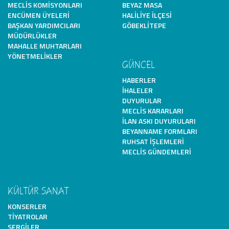
MECLIS KOMISYONLARI
BEYAZ MASA
ENCÜMEN ÜYELERI
HALILIYE İLÇESI
BAŞKAN YARDIMCILARI
GÖBEKLITEPE
MÜDÜRLÜKLER
MAHALLE MUHTARLARI
YÖNETMELIKLER
GÜNCEL
HABERLER
İHALELER
DUYURULAR
MECLIS KARARLARI
İLAN ASKI DUYURULARI
BEYANNAME FORMLARI
RUHSAT İŞLEMLERI
MECLIS GÜNDEMLERI
KÜLTÜR SANAT
KONSERLER
TIYATROLAR
SERGILER