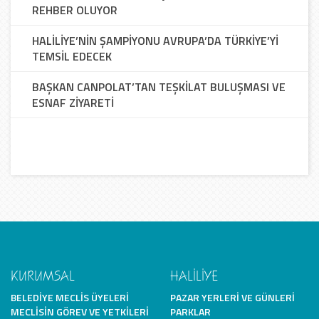
REHBER OLUYOR
HALİLİYE’NİN ŞAMPİYONU AVRUPA’DA TÜRKİYE’Yİ
TEMSİL EDECEK
BAŞKAN CANPOLAT’TAN TEŞKİLAT BULUŞMASI VE
ESNAF ZİYARETİ
KURUMSAL
HALİLİYE
BELEDIYE MECLIS ÜYELERI
PAZAR YERLERI VE GÜNLERI
MECLISIN GÖREV VE YETKILERI
PARKLAR