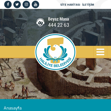
SİTE HARİTASI
İLETİŞİM
Anasayfa
Kurumsal
Haliliye
Projeler
Spor
Kültür
Sanat
Güncel
İletişim
Anasayfa