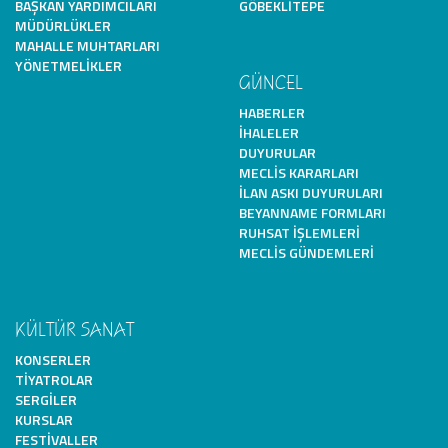
BAŞKAN YARDIMCILARI
GÖBEKLITEPE
MÜDÜRLÜKLER
MAHALLE MUHTARLARI
YÖNETMELIKLER
GÜNCEL
HABERLER
İHALELER
DUYURULAR
MECLIS KARARLARI
İLAN ASKI DUYURULARI
BEYANNAME FORMLARI
RUHSAT İŞLEMLERI
MECLIS GÜNDEMLERI
KÜLTÜR SANAT
KONSERLER
TIYATROLAR
SERGILER
KURSLAR
FESTIVALLER