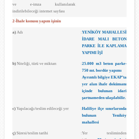
ve e-imza kullanılarak
indirilebileceği internet sayfası
2-İhale konusu yapım işinin
a)
Adı
:
YENİKÖY MAHALLESİ
İDARE MALI BETON
PARKE İLE KAPLAMA
YAPIMI İŞİ
b)
Niteliği, türü ve miktarı
:
25.000 m3 beton parke-
750 mt. bordür yapımı
Ayrıntılı bilgiye EKAP’ta
yer alan ihale dokümanı
içinde bulunan idari
şartnameden ulaşılabilir.
c)
Yapılacağı/teslim edileceği yer
:
Haliliye ilçe sınırlarında
bulunan Yeniköy
mahallesi
ç)
Süresi/teslim tarihi
:
Yer tesliminden