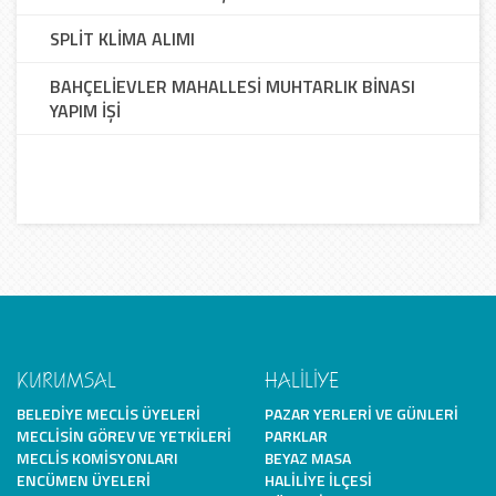
SPLİT KLİMA ALIMI
BAHÇELİEVLER MAHALLESİ MUHTARLIK BİNASI
YAPIM İŞİ
KURUMSAL
HALİLİYE
BELEDIYE MECLIS ÜYELERI
PAZAR YERLERI VE GÜNLERI
MECLISIN GÖREV VE YETKILERI
PARKLAR
MECLIS KOMISYONLARI
BEYAZ MASA
ENCÜMEN ÜYELERI
HALILIYE İLÇESI