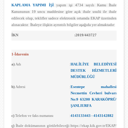
KAPLAMA YAPIMI İŞİ
yapım işi 4734 sayılı Kamu İhale
Kanununun 19 uncu maddesine göre açık ihale usulü ile ihale
edilecek olup, teklifler sadece elektronik ortamda EKAP üzerinden
alınacaktır. İhaleye ilişkin ayrıntılı bilgiler aşağıda yer almaktadır:
İKN
:
2019/443727
1-İdarenin
a)
Adı
:
HALİLİYE BELEDİYESİ
DESTEK HİZMETLERİ
MÜDÜRLÜĞÜ
b)
Adresi
:
Esentepe mahallesi
Necmettin Cevheri bulvarı
No:9 63200 KARAKÖPRÜ/
ŞANLIURFA
c)
Telefon ve faks numarası
:
4143133443 - 4143142882
ç)
İhale dokümanının görülebileceği
:
https://ekap.kik.gov.tr/EKAP/