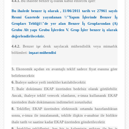
4.4.1.
Bu ihalede benzer iş olarak kabul edilecek işler:
Bu ihalede benzer iş olarak , 11/06/2011 tarih ve 27961 sayılı
Resmi Gazetede yayınlanan \\"Yapım İşlerinde Benzer İş
Grupları Tebliği\\"de yer alan Benzer İş Gruplarından (A)
Grubu Alt yapı Grubu İşlerden V. Grup İşler benzer iş olarak
değerlendirilecektir.
4.4.2.
Benzer işe denk sayılacak mühendislik veya mimarlık
bölümleri:
inşaat mühendisi
5.
Ekonomik açıdan en avantajlı teklif sadece fiyat esasına göre
belirlenecektir.
6.
İhaleye sadece yerli istekliler katılabilecektir.
7.
İhale dokümanı EKAP üzerinden bedelsiz olarak görülebilir.
Ancak, ihaleye teklif verecek olanların, e-imza kullanarak EKAP
üzerinden ihale dokümanını indirmeleri zorunludur.
8.
Teklifler, EKAP üzerinden elektronik ortamda hazırlandıktan
sonra, e-imza ile imzalanarak, teklife ilişkin e-anahtar ile birlikte
ihale tarih ve saatine kadar EKAP üzerinden gönderilecektir.
9.
İstekliler tekliflerini, her bir iş kaleminin miktarı ile bu iş