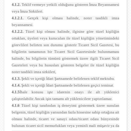
4.1.2.
Teklif vermeye yetkili olduğunu gösteren İmza Beyannamesi
veya İmza Sirküleri.
4.1.2.1.
Gerçek kişi olması halinde, noter tasdikli imza
beyannamesi.
4.1.2.2.
Tüzel kişi olması halinde, ilgisine göre tüzel kişiliğin
ortakları, üyeleri veya kurucuları ile tüzel kişiliğin yönetimindeki
görevlileri belirten son durumu gösterir Ticaret Sicil Gazetesi, bu
bilgilerin tamamının bir Ticaret Sicil Gazetesinde bulunmaması
halinde, bu bilgilerin tümünü göstermek üzere ilgili Ticaret Sicil
Gazeteleri veya bu hususları gösteren belgeler ile tüzel kişiliğin
noter tasdikli imza sirküleri,
4.1.3.
Şekli ve içeriği İdari Şartnamede belirlenen teklif mektubu.
4.1.4.
Şekli ve içeriği İdari Şartnamede belirlenen geçici teminat.
4.1.5
İhale konusu işte idarenin onayı ile alt yüklenici
çalıştırılabilir. Ancak işin tamamı alt yüklenicilere yaptırılamaz.
4.1.6
Tüzel kişi tarafından iş deneyimi göstermek üzere sunulan
belgenin, tüzel kişiliğin yarısından fazla hissesine sahip ortağına ait
olması halinde, ticaret ve sanayi odası/ticaret odası bünyesinde
bulunan ticaret sicil memurlukları veya yeminli mali müşavir ya da