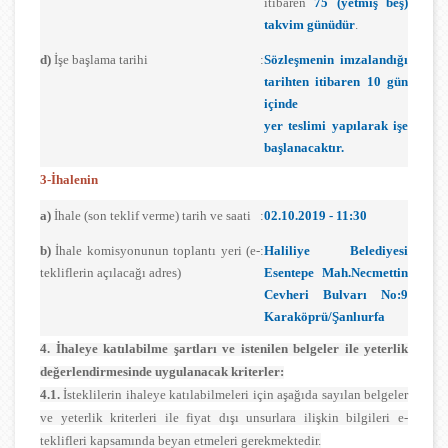
itibaren
75 (yetmiş beş)
takvim günüdür
.
d)
İşe başlama tarihi
:
Sözleşmenin imzalandığı
tarihten itibaren 10 gün
içinde
yer teslimi yapılarak işe
başlanacaktır.
3-İhalenin
a)
İhale (son teklif verme) tarih ve saati
:
02.10.2019 - 11:30
b)
İhale komisyonunun toplantı yeri (e-
:
Haliliye Belediyesi
tekliflerin açılacağı adres)
Esentepe Mah.Necmettin
Cevheri Bulvarı No:9
Karaköprü/Şanlıurfa
4. İhaleye katılabilme şartları ve istenilen belgeler ile yeterlik
değerlendirmesinde uygulanacak kriterler:
4.1.
İsteklilerin ihaleye katılabilmeleri için aşağıda sayılan belgeler
ve yeterlik kriterleri ile fiyat dışı unsurlara ilişkin bilgileri e-
teklifleri kapsamında beyan etmeleri gerekmektedir.