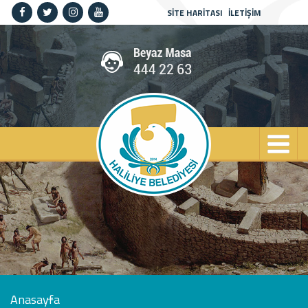
SİTE HARİTASI
İLETİŞİM
Anasayfa
Kurumsal
Haliliye
Projeler
Spor
Kültür
Sanat
Güncel
İletişim
Anasayfa