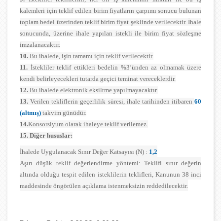
kalemleri için teklif edilen birim fiyatların çarpımı sonucu bulunan
toplam bedel üzerinden teklif birim fiyat şeklinde verilecektir. İhale
sonucunda, üzerine ihale yapılan istekli ile birim fiyat sözleşme
imzalanacaktır.
10.
Bu ihalede, işin tamamı için teklif verilecektir.
11.
İstekliler teklif ettikleri bedelin %3’ünden az olmamak üzere
kendi belirleyecekleri tutarda geçici teminat vereceklerdir.
12.
Bu ihalede elektronik eksiltme yapılmayacaktır.
13.
Verilen tekliflerin geçerlilik süresi, ihale tarihinden itibaren
60
(altmış)
takvim günüdür.
14.
Konsorsiyum olarak ihaleye teklif verilemez.
15. Diğer hususlar:
İhalede Uygulanacak Sınır Değer Katsayısı (N) :
1,2
Aşırı düşük teklif değerlendirme yöntemi: Teklifi sınır değerin
altında olduğu tespit edilen isteklilerin teklifleri, Kanunun 38 inci
maddesinde öngörülen açıklama istenmeksizin reddedilecektir.