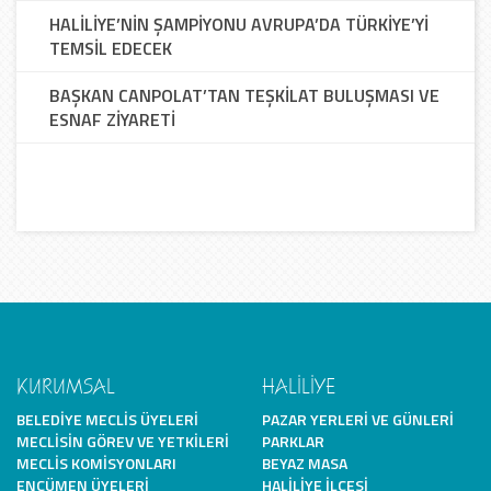
HALİLİYE’NİN ŞAMPİYONU AVRUPA’DA TÜRKİYE’Yİ
TEMSİL EDECEK
BAŞKAN CANPOLAT’TAN TEŞKİLAT BULUŞMASI VE
ESNAF ZİYARETİ
KURUMSAL
HALİLİYE
BELEDIYE MECLIS ÜYELERI
PAZAR YERLERI VE GÜNLERI
MECLISIN GÖREV VE YETKILERI
PARKLAR
MECLIS KOMISYONLARI
BEYAZ MASA
ENCÜMEN ÜYELERI
HALILIYE İLÇESI