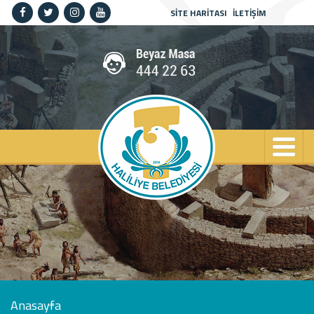
SİTE HARİTASI
İLETİŞİM
Anasayfa
Kurumsal
Haliliye
Projeler
Spor
Kültür
Sanat
Güncel
İletişim
Anasayfa