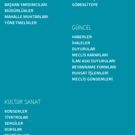
BAŞKAN YARDIMCILARI
GÖBEKLITEPE
MÜDÜRLÜKLER
MAHALLE MUHTARLARI
YÖNETMELIKLER
GÜNCEL
HABERLER
İHALELER
DUYURULAR
MECLIS KARARLARI
İLAN ASKI DUYURULARI
BEYANNAME FORMLARI
RUHSAT İŞLEMLERI
MECLIS GÜNDEMLERI
KÜLTÜR SANAT
KONSERLER
TIYATROLAR
SERGILER
KURSLAR