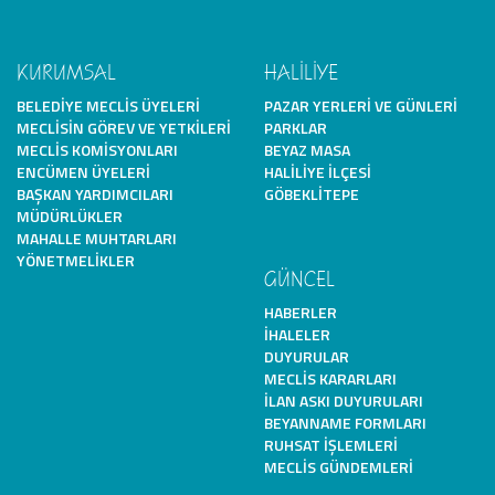
KURUMSAL
HALİLİYE
BELEDIYE MECLIS ÜYELERI
PAZAR YERLERI VE GÜNLERI
MECLISIN GÖREV VE YETKILERI
PARKLAR
MECLIS KOMISYONLARI
BEYAZ MASA
ENCÜMEN ÜYELERI
HALILIYE İLÇESI
BAŞKAN YARDIMCILARI
GÖBEKLITEPE
MÜDÜRLÜKLER
MAHALLE MUHTARLARI
YÖNETMELIKLER
GÜNCEL
HABERLER
İHALELER
DUYURULAR
MECLIS KARARLARI
İLAN ASKI DUYURULARI
BEYANNAME FORMLARI
RUHSAT İŞLEMLERI
MECLIS GÜNDEMLERI