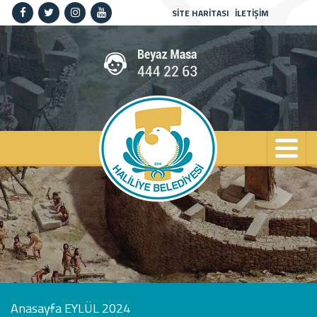
SİTE HARİTASI
İLETİŞİM
Anasayfa
Kurumsal
Haliliye
Projeler
Spor
Kültür
Sanat
Güncel
İletişim
Anasayfa
EYLÜL 2024