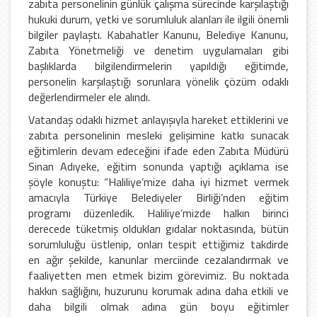
zabıta personelinin günlük çalışma sürecinde karşılaştığı
hukuki durum, yetki ve sorumluluk alanları ile ilgili önemli
bilgiler paylaştı. Kabahatler Kanunu, Belediye Kanunu,
Zabıta Yönetmeliği ve denetim uygulamaları gibi
başlıklarda bilgilendirmelerin yapıldığı eğitimde,
personelin karşılaştığı sorunlara yönelik çözüm odaklı
değerlendirmeler ele alındı.
Vatandaş odaklı hizmet anlayışıyla hareket ettiklerini ve
zabıta personelinin mesleki gelişimine katkı sunacak
eğitimlerin devam edeceğini ifade eden Zabıta Müdürü
Sinan Adıyeke, eğitim sonunda yaptığı açıklama ise
şöyle konuştu: “Haliliye’mize daha iyi hizmet vermek
amacıyla Türkiye Belediyeler Birliği’nden eğitim
programı düzenledik. Haliliye’mizde halkın birinci
derecede tüketmiş oldukları gıdalar noktasında, bütün
sorumluluğu üstlenip, onları tespit ettiğimiz takdirde
en ağır şekilde, kanunlar merciinde cezalandırmak ve
faaliyetten men etmek bizim görevimiz. Bu noktada
hakkın sağlığını, huzurunu korumak adına daha etkili ve
daha bilgili olmak adına gün boyu eğitimler