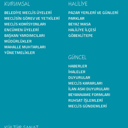
KURUMSAL
HALİLİYE
BELEDIYE MECLIS ÜYELERI
PAZAR YERLERI VE GÜNLERI
MECLISIN GÖREV VE YETKILERI
PARKLAR
MECLIS KOMISYONLARI
BEYAZ MASA
ENCÜMEN ÜYELERI
HALILIYE İLÇESI
BAŞKAN YARDIMCILARI
GÖBEKLITEPE
MÜDÜRLÜKLER
MAHALLE MUHTARLARI
YÖNETMELIKLER
GÜNCEL
HABERLER
İHALELER
DUYURULAR
MECLIS KARARLARI
İLAN ASKI DUYURULARI
BEYANNAME FORMLARI
RUHSAT İŞLEMLERI
MECLIS GÜNDEMLERI
KÜLTÜR SANAT