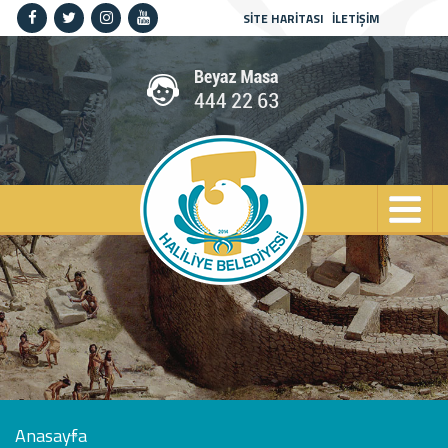
SİTE HARİTASI
İLETİŞİM
Anasayfa
Kurumsal
Haliliye
Projeler
Spor
Kültür
Sanat
Güncel
İletişim
Anasayfa