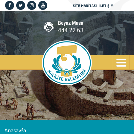
SİTE HARİTASI
İLETİŞİM
Anasayfa
Kurumsal
Haliliye
Projeler
Spor
Kültür
Sanat
Güncel
İletişim
Anasayfa