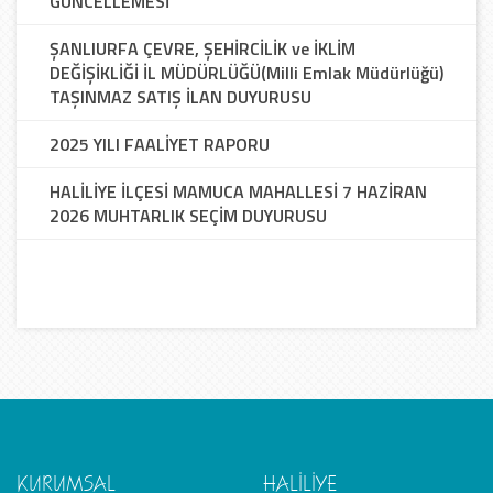
GÜNCELLEMESİ
ŞANLIURFA ÇEVRE, ŞEHİRCİLİK ve İKLİM
DEĞİŞİKLİĞİ İL MÜDÜRLÜĞÜ(Milli Emlak Müdürlüğü)
TAŞINMAZ SATIŞ İLAN DUYURUSU
2025 YILI FAALİYET RAPORU
HALİLİYE İLÇESİ MAMUCA MAHALLESİ 7 HAZİRAN
2026 MUHTARLIK SEÇİM DUYURUSU
KURUMSAL
HALİLİYE