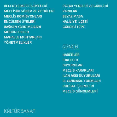
BELEDIYE MECLIS ÜYELERI
PAZAR YERLERI VE GÜNLERI
MECLISIN GÖREV VE YETKILERI
PARKLAR
MECLIS KOMISYONLARI
BEYAZ MASA
ENCÜMEN ÜYELERI
HALILIYE İLÇESI
BAŞKAN YARDIMCILARI
GÖBEKLITEPE
MÜDÜRLÜKLER
MAHALLE MUHTARLARI
YÖNETMELIKLER
GÜNCEL
HABERLER
İHALELER
DUYURULAR
MECLIS KARARLARI
İLAN ASKI DUYURULARI
BEYANNAME FORMLARI
RUHSAT İŞLEMLERI
MECLIS GÜNDEMLERI
KÜLTÜR SANAT