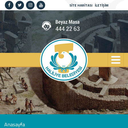
SİTE HARİTASI
İLETİŞİM
Anasayfa
Kurumsal
Haliliye
Projeler
Spor
Kültür
Sanat
Güncel
İletişim
Anasayfa