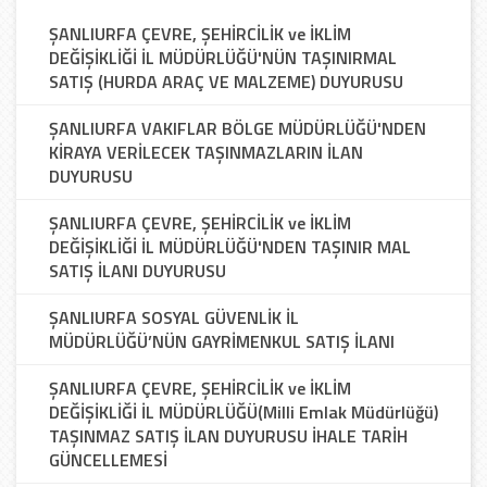
ŞANLIURFA ÇEVRE, ŞEHİRCİLİK ve İKLİM
DEĞİŞİKLİĞİ İL MÜDÜRLÜĞÜ'NÜN TAŞINIRMAL
SATIŞ (HURDA ARAÇ VE MALZEME) DUYURUSU
ŞANLIURFA VAKIFLAR BÖLGE MÜDÜRLÜĞÜ'NDEN
KİRAYA VERİLECEK TAŞINMAZLARIN İLAN
DUYURUSU
ŞANLIURFA ÇEVRE, ŞEHİRCİLİK ve İKLİM
DEĞİŞİKLİĞİ İL MÜDÜRLÜĞÜ'NDEN TAŞINIR MAL
SATIŞ İLANI DUYURUSU
ŞANLIURFA SOSYAL GÜVENLİK İL
MÜDÜRLÜĞÜ’NÜN GAYRİMENKUL SATIŞ İLANI
ŞANLIURFA ÇEVRE, ŞEHİRCİLİK ve İKLİM
DEĞİŞİKLİĞİ İL MÜDÜRLÜĞÜ(Milli Emlak Müdürlüğü)
TAŞINMAZ SATIŞ İLAN DUYURUSU İHALE TARİH
GÜNCELLEMESİ