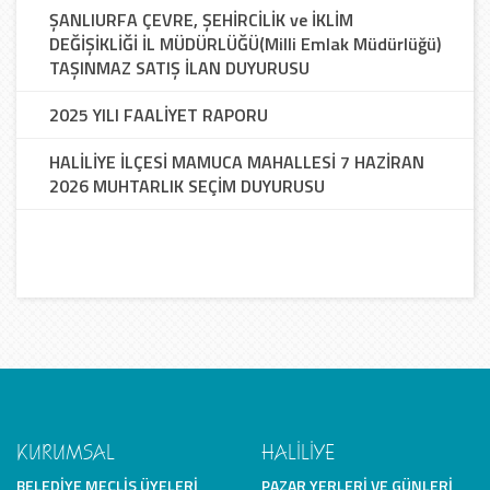
ŞANLIURFA ÇEVRE, ŞEHİRCİLİK ve İKLİM
DEĞİŞİKLİĞİ İL MÜDÜRLÜĞÜ(Milli Emlak Müdürlüğü)
TAŞINMAZ SATIŞ İLAN DUYURUSU
2025 YILI FAALİYET RAPORU
HALİLİYE İLÇESİ MAMUCA MAHALLESİ 7 HAZİRAN
2026 MUHTARLIK SEÇİM DUYURUSU
KURUMSAL
HALİLİYE
BELEDIYE MECLIS ÜYELERI
PAZAR YERLERI VE GÜNLERI