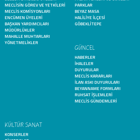
MECLISIN GÖREV VE YETKILERI
PARKLAR
MECLIS KOMISYONLARI
BEYAZ MASA
ENCÜMEN ÜYELERI
HALILIYE İLÇESI
BAŞKAN YARDIMCILARI
GÖBEKLITEPE
MÜDÜRLÜKLER
MAHALLE MUHTARLARI
YÖNETMELIKLER
GÜNCEL
HABERLER
İHALELER
DUYURULAR
MECLIS KARARLARI
İLAN ASKI DUYURULARI
BEYANNAME FORMLARI
RUHSAT İŞLEMLERI
MECLIS GÜNDEMLERI
KÜLTÜR SANAT
KONSERLER