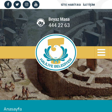
SİTE HARİTASI
İLETİŞİM
Anasayfa
Kurumsal
Haliliye
Projeler
Spor
Kültür
Sanat
Güncel
İletişim
Anasayfa