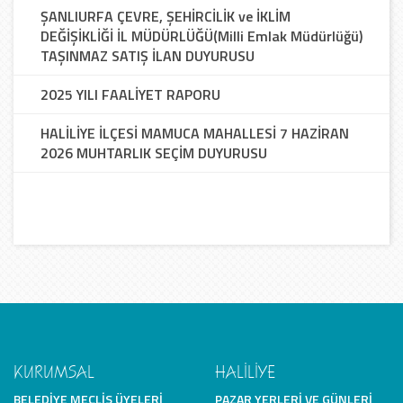
ŞANLIURFA ÇEVRE, ŞEHİRCİLİK ve İKLİM
DEĞİŞİKLİĞİ İL MÜDÜRLÜĞÜ(Milli Emlak Müdürlüğü)
TAŞINMAZ SATIŞ İLAN DUYURUSU
2025 YILI FAALİYET RAPORU
HALİLİYE İLÇESİ MAMUCA MAHALLESİ 7 HAZİRAN
2026 MUHTARLIK SEÇİM DUYURUSU
KURUMSAL
HALİLİYE
BELEDIYE MECLIS ÜYELERI
PAZAR YERLERI VE GÜNLERI