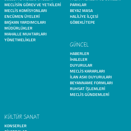
MECLISIN GÖREV VE YETKILERI
PARKLAR
MECLIS KOMISYONLARI
BEYAZ MASA
ENCÜMEN ÜYELERI
HALILIYE İLÇESI
BAŞKAN YARDIMCILARI
GÖBEKLITEPE
MÜDÜRLÜKLER
MAHALLE MUHTARLARI
YÖNETMELIKLER
GÜNCEL
HABERLER
İHALELER
DUYURULAR
MECLIS KARARLARI
İLAN ASKI DUYURULARI
BEYANNAME FORMLARI
RUHSAT İŞLEMLERI
MECLIS GÜNDEMLERI
KÜLTÜR SANAT
KONSERLER