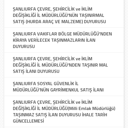
ŞANLIURFA ÇEVRE, ŞEHİRCİLİK ve İKLİM
DEĞİŞİKLİĞİ İL MÜDÜRLÜĞÜ'NÜN TAŞINIRMAL
SATIŞ (HURDA ARAÇ VE MALZEME) DUYURUSU
ŞANLIURFA VAKIFLAR BÖLGE MÜDÜRLÜĞÜ'NDEN
KİRAYA VERİLECEK TAŞINMAZLARIN İLAN
DUYURUSU
ŞANLIURFA ÇEVRE, ŞEHİRCİLİK ve İKLİM
DEĞİŞİKLİĞİ İL MÜDÜRLÜĞÜ'NDEN TAŞINIR MAL
SATIŞ İLANI DUYURUSU
ŞANLIURFA SOSYAL GÜVENLİK İL
MÜDÜRLÜĞÜ’NÜN GAYRİMENKUL SATIŞ İLANI
ŞANLIURFA ÇEVRE, ŞEHİRCİLİK ve İKLİM
DEĞİŞİKLİĞİ İL MÜDÜRLÜĞÜ(Milli Emlak Müdürlüğü)
TAŞINMAZ SATIŞ İLAN DUYURUSU İHALE TARİH
GÜNCELLEMESİ