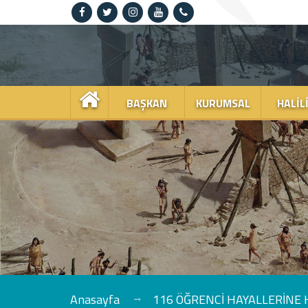
Anasayfa
Kurumsal
BAŞKAN
KURUMSAL
HALIL
Haliliye
Projeler
Spor
Kültür
Sanat
Güncel
Anasayfa
116 ÖĞRENCİ HAYALLERİNE H