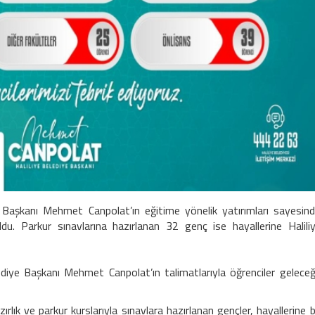
Başkanı Mehmet Canpolat’ın eğitime yönelik yatırımları sayesin
ldu. Parkur sınavlarına hazırlanan 32 genç ise hayallerine Halili
iye Başkanı Mehmet Canpolat’ın talimatlarıyla öğrenciler gelece
lık ve parkur kurslarıyla sınavlara hazırlanan gençler, hayallerine b