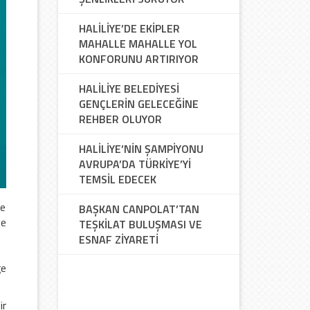
HALİLİYE’DE EKİPLER
MAHALLE MAHALLE YOL
KONFORUNU ARTIRIYOR
HALİLİYE BELEDİYESİ
GENÇLERİN GELECEĞİNE
REHBER OLUYOR
HALİLİYE’NİN ŞAMPİYONU
AVRUPA’DA TÜRKİYE’Yİ
TEMSİL EDECEK
de
BAŞKAN CANPOLAT’TAN
ye
TEŞKİLAT BULUŞMASI VE
ESNAF ZİYARETİ
ğe
ir