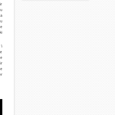
ir
yu
ma
bu
le
ki
’i
me
ve
ir
ce
er