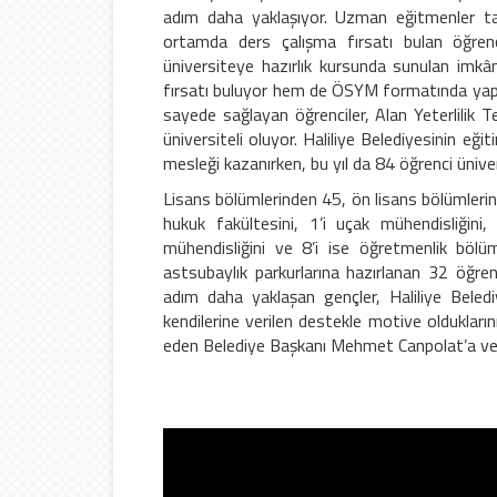
adım daha yaklaşıyor. Uzman eğitmenler tar
ortamda ders çalışma fırsatı bulan öğrenc
üniversiteye hazırlık kursunda sunulan imkân
fırsatı buluyor hem de ÖSYM formatında yapıl
sayede sağlayan öğrenciler, Alan Yeterlilik Te
üniversiteli oluyor. Haliliye Belediyesinin eği
mesleği kazanırken, bu yıl da 84 öğrenci üniver
Lisans bölümlerinden 45, ön lisans bölümlerind
hukuk fakültesini, 1’i uçak mühendisliğini,
mühendisliğini ve 8’i ise öğretmenlik bölümü
astsubaylık parkurlarına hazırlanan 32 öğrenc
adım daha yaklaşan gençler, Haliliye Beled
kendilerine verilen destekle motive oldukların
eden Belediye Başkanı Mehmet Canpolat’a ve 