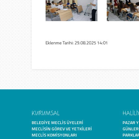
Eklenme Tarihi: 29.08.2025 14:01
KURUMSAL
HALİLİ
BELEDIYE MECLIS ÜYELERI
PAZAR Y
MECLISIN GÖREV VE YETKILERI
GÜNLER
MECLIS KOMISYONLARI
PARKLA