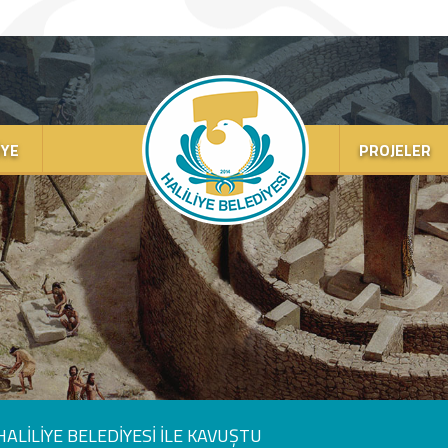
IYE
PROJELER
ALİLİYE BELEDİYESİ İLE KAVUŞTU