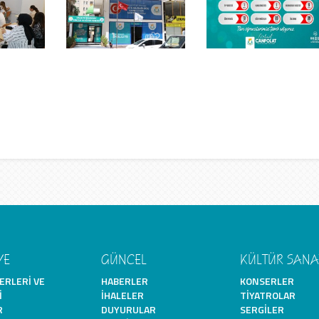
YE
GÜNCEL
KÜLTÜR SANA
ERLERI VE
HABERLER
KONSERLER
I
İHALELER
TIYATROLAR
R
DUYURULAR
SERGILER