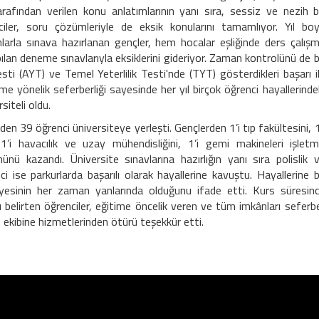
afından verilen konu anlatımlarının yanı sıra, sessiz ve nezih b
iler, soru çözümleriyle de eksik konularını tamamlıyor. Yıl bo
larla sınava hazırlanan gençler, hem hocalar eşliğinde ders çalış
an deneme sınavlarıyla eksiklerini gideriyor. Zaman kontrolünü de 
sti (AYT) ve Temel Yeterlilik Testi'nde (TYT) gösterdikleri başarı i
time yönelik seferberliği sayesinde her yıl birçok öğrenci hayallerinde
siteli oldu.
en 39 öğrenci üniversiteye yerleşti. Gençlerden 1’i tıp fakültesini, 1
 1’i havacılık ve uzay mühendisliğini, 1’i gemi makineleri işlet
nü kazandı. Üniversite sınavlarına hazırlığın yanı sıra polislik 
i ise parkurlarda başarılı olarak hayallerine kavuştu. Hayallerine b
iyesinin her zaman yanlarında olduğunu ifade etti. Kurs süresin
ı belirten öğrenciler, eğitime öncelik veren ve tüm imkânları seferb
ekibine hizmetlerinden ötürü teşekkür etti.