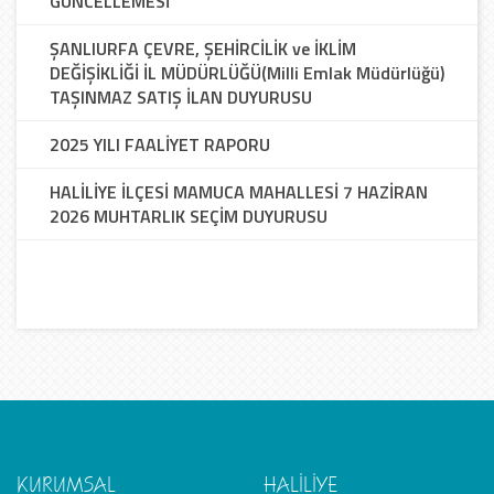
GÜNCELLEMESİ
ŞANLIURFA ÇEVRE, ŞEHİRCİLİK ve İKLİM
DEĞİŞİKLİĞİ İL MÜDÜRLÜĞÜ(Milli Emlak Müdürlüğü)
TAŞINMAZ SATIŞ İLAN DUYURUSU
2025 YILI FAALİYET RAPORU
HALİLİYE İLÇESİ MAMUCA MAHALLESİ 7 HAZİRAN
2026 MUHTARLIK SEÇİM DUYURUSU
KURUMSAL
HALİLİYE