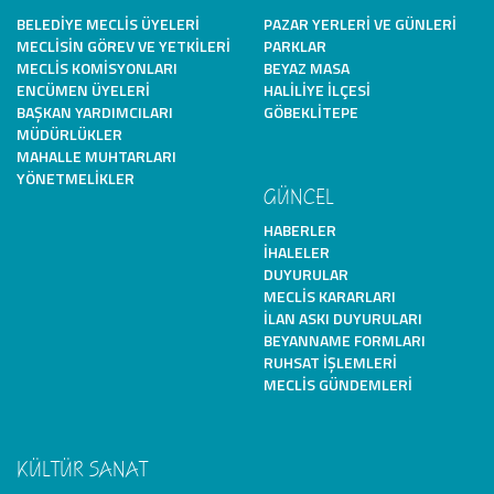
BELEDIYE MECLIS ÜYELERI
PAZAR YERLERI VE GÜNLERI
MECLISIN GÖREV VE YETKILERI
PARKLAR
MECLIS KOMISYONLARI
BEYAZ MASA
ENCÜMEN ÜYELERI
HALILIYE İLÇESI
BAŞKAN YARDIMCILARI
GÖBEKLITEPE
MÜDÜRLÜKLER
MAHALLE MUHTARLARI
YÖNETMELIKLER
GÜNCEL
HABERLER
İHALELER
DUYURULAR
MECLIS KARARLARI
İLAN ASKI DUYURULARI
BEYANNAME FORMLARI
RUHSAT İŞLEMLERI
MECLIS GÜNDEMLERI
KÜLTÜR SANAT