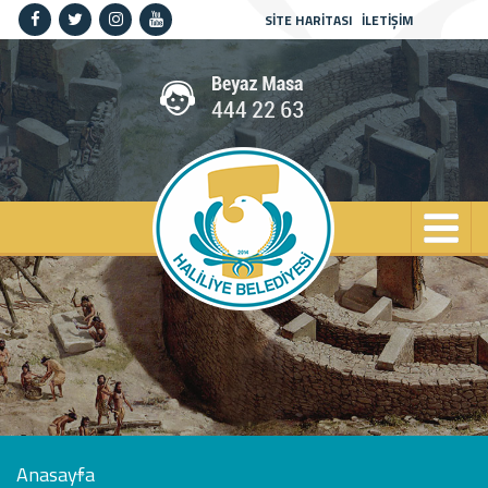
SİTE HARİTASI
İLETİŞİM
Anasayfa
Kurumsal
Haliliye
Projeler
Spor
Kültür
Sanat
Güncel
İletişim
Anasayfa