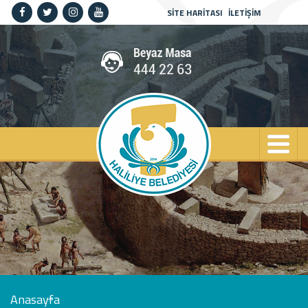
SİTE HARİTASI
İLETİŞİM
Anasayfa
Kurumsal
Haliliye
Projeler
Spor
Kültür
Sanat
Güncel
İletişim
Anasayfa