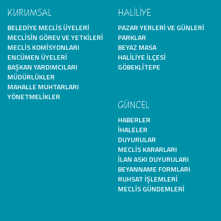
KURUMSAL
HALİLİYE
BELEDIYE MECLIS ÜYELERI
PAZAR YERLERI VE GÜNLERI
MECLISIN GÖREV VE YETKILERI
PARKLAR
MECLIS KOMISYONLARI
BEYAZ MASA
ENCÜMEN ÜYELERI
HALILIYE İLÇESI
BAŞKAN YARDIMCILARI
GÖBEKLITEPE
MÜDÜRLÜKLER
MAHALLE MUHTARLARI
YÖNETMELIKLER
GÜNCEL
HABERLER
İHALELER
DUYURULAR
MECLIS KARARLARI
İLAN ASKI DUYURULARI
BEYANNAME FORMLARI
RUHSAT İŞLEMLERI
MECLIS GÜNDEMLERI