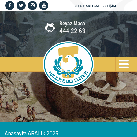
SİTE HARİTASI
İLETİŞİM
Anasayfa
Kurumsal
Haliliye
Projeler
Spor
Kültür
Sanat
Güncel
İletişim
Anasayfa
ARALIK 2025