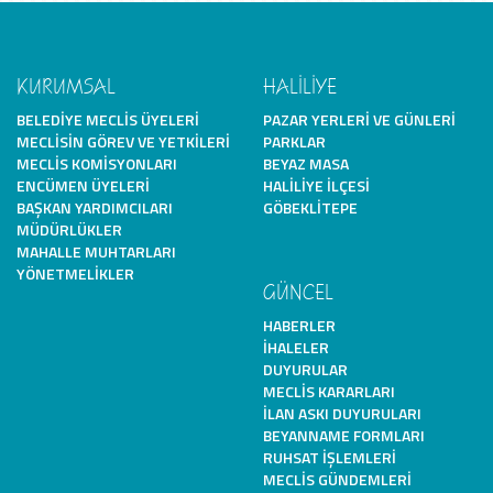
KURUMSAL
HALİLİYE
BELEDIYE MECLIS ÜYELERI
PAZAR YERLERI VE GÜNLERI
MECLISIN GÖREV VE YETKILERI
PARKLAR
MECLIS KOMISYONLARI
BEYAZ MASA
ENCÜMEN ÜYELERI
HALILIYE İLÇESI
BAŞKAN YARDIMCILARI
GÖBEKLITEPE
MÜDÜRLÜKLER
MAHALLE MUHTARLARI
YÖNETMELIKLER
GÜNCEL
HABERLER
İHALELER
DUYURULAR
MECLIS KARARLARI
İLAN ASKI DUYURULARI
BEYANNAME FORMLARI
RUHSAT İŞLEMLERI
MECLIS GÜNDEMLERI