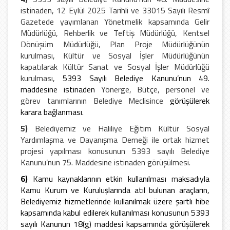
istinaden, 12 Eylül 2025 Tarihli ve 33015 Sayılı Resmî
Gazetede yayımlanan Yönetmelik kapsamında Gelir
Müdürlüğü, Rehberlik ve Teftiş Müdürlüğü, Kentsel
Dönüşüm Müdürlüğü, Plan Proje Müdürlüğünün
kurulması, Kültür ve Sosyal İşler Müdürlüğünün
kapatılarak Kültür Sanat ve Sosyal İşler Müdürlüğü
kurulması,
5393 Sayılı Belediye Kanunu’nun 49.
maddesine istinaden
Yönerge, Bütçe, personel ve
görev tanımlarının
Belediye Meclisince
görüşülerek
karara bağlanması.
5)
Belediyemiz ve Haliliye Eğitim Kültür Sosyal
Yardımlaşma ve Dayanışma Derneği ile ortak hizmet
projesi yapılması konusunun 5393 sayılı Belediye
Kanunu’nun 75. Maddesine istinaden görüşülmesi.
6)
Kamu kaynaklarının etkin kullanılması maksadıyla
Kamu Kurum ve Kuruluşlarında atıl bulunan araçların,
Belediyemiz hizmetlerinde kullanılmak üzere şartlı hibe
kapsamında kabul edilerek kullanılması konusunun 5393
sayılı Kanunun 18(g) maddesi kapsamında görüşülerek