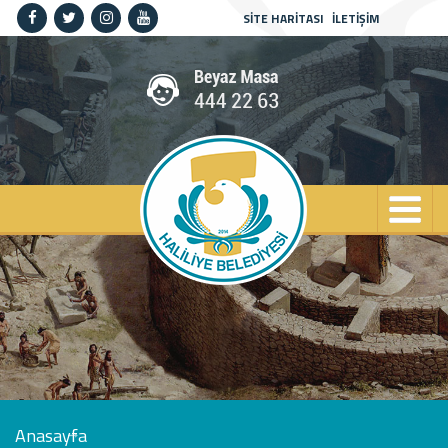
SİTE HARİTASI
İLETİŞİM
Anasayfa
Kurumsal
Haliliye
Projeler
Spor
Kültür
Sanat
Güncel
İletişim
Anasayfa