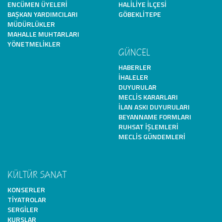
ENCÜMEN ÜYELERI
HALILIYE İLÇESI
BAŞKAN YARDIMCILARI
GÖBEKLITEPE
MÜDÜRLÜKLER
MAHALLE MUHTARLARI
YÖNETMELIKLER
GÜNCEL
HABERLER
İHALELER
DUYURULAR
MECLIS KARARLARI
İLAN ASKI DUYURULARI
BEYANNAME FORMLARI
RUHSAT İŞLEMLERI
MECLIS GÜNDEMLERI
KÜLTÜR SANAT
KONSERLER
TIYATROLAR
SERGILER
KURSLAR