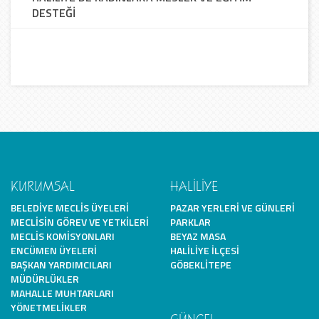
DESTEĞİ
KURUMSAL
HALİLİYE
BELEDIYE MECLIS ÜYELERI
PAZAR YERLERI VE GÜNLERI
MECLISIN GÖREV VE YETKILERI
PARKLAR
MECLIS KOMISYONLARI
BEYAZ MASA
ENCÜMEN ÜYELERI
HALILIYE İLÇESI
BAŞKAN YARDIMCILARI
GÖBEKLITEPE
MÜDÜRLÜKLER
MAHALLE MUHTARLARI
YÖNETMELIKLER