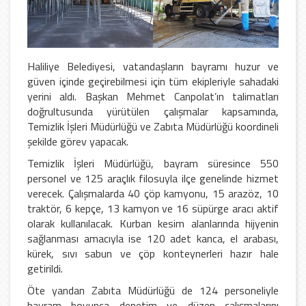
Haliliye Belediyesi, vatandaşların bayramı huzur ve
güven içinde geçirebilmesi için tüm ekipleriyle sahadaki
yerini aldı. Başkan Mehmet Canpolat’ın talimatları
doğrultusunda yürütülen çalışmalar kapsamında,
Temizlik İşleri Müdürlüğü ve Zabıta Müdürlüğü koordineli
şekilde görev yapacak.
Temizlik İşleri Müdürlüğü, bayram süresince 550
personel ve 125 araçlık filosuyla ilçe genelinde hizmet
verecek. Çalışmalarda 40 çöp kamyonu, 15 arazöz, 10
traktör, 6 kepçe, 13 kamyon ve 16 süpürge aracı aktif
olarak kullanılacak. Kurban kesim alanlarında hijyenin
sağlanması amacıyla ise 120 adet kanca, el arabası,
kürek, sıvı sabun ve çöp konteynerleri hazır hale
getirildi.
Öte yandan Zabıta Müdürlüğü de 124 personeliyle
bayram boyunca denetim ve düzen çalışmalarını