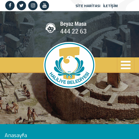
SİTE HARİTASI
İLETİŞİM
Anasayfa
Kurumsal
Haliliye
Projeler
Spor
Kültür
Sanat
Güncel
İletişim
Anasayfa