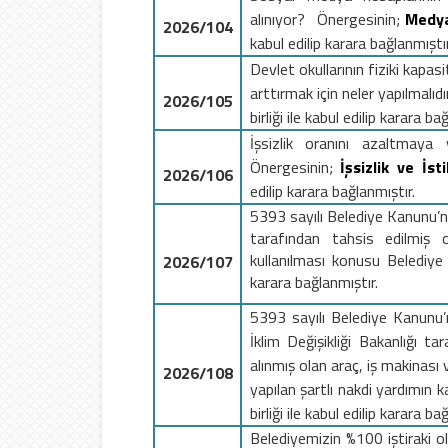
alınıyor
?
Önergesinin;
Medy
2026/104
kabul edilip karara bağlanmıştır
Devlet okullarının fiziki kapas
arttırmak için neler yapılmalıdı
2026/105
birliği ile kabul edilip karara ba
İşsizlik oranını azaltmaya 
Önergesinin;
İşsizlik ve İ
2026/106
edilip karara bağlanmıştır.
5393 sayılı Belediye Kanunu’
tarafından tahsis edilmiş
kullanılması
konusu
Belediye 
2026/107
karara bağlanmıştır.
5393 sayılı Belediye Kanunu’
İklim Değişikliği Bakanlığı t
alınmış olan araç, iş makinası
2026/108
yapılan şartlı nakdi yardımın 
birliği ile kabul edilip karara ba
Belediyemizin %100 iştiraki 