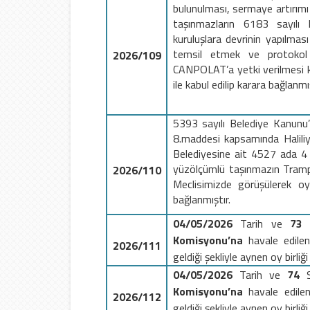
bulunulması, sermaye artırımı
taşınmazların 6183 sayıl
kuruluşlara devrinin yapılması
temsil etmek ve protokol
2026/109
CANPOLAT’a yetki verilmesi
ile kabul edilip karara bağlanmış
5393 sayılı Belediye Kanunu
8.maddesi kapsamında Haliliye
Belediyesine ait 4527 ada 4 
yüzölçümlü taşınmazın Tramp
2026/110
Meclisimizde görüşülerek oy
bağlanmıştır.
04/05/2026
Tarih ve
73
S
Komisyonu’na
havale edil
2026/111
geldiği şekliyle aynen oy birliği
04/05/2026
Tarih ve
74
Komisyonu’na
havale edile
2026/112
geldiği şekliyle aynen oy birliği