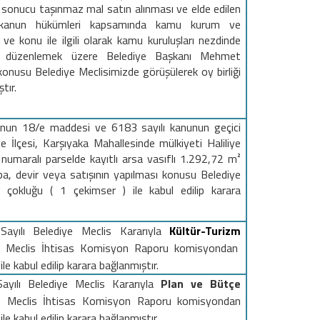
 sonucu taşınmaz mal satın alınması ve elde edilen
ı kanun hükümleri kapsamında kamu kurum ve
 ve konu ile ilgili olarak kamu kuruluşları nezdinde
 düzenlemek üzere Belediye Başkanı Mehmet
konusu
Belediye Meclisimizde görüşülerek oy birliği
tır.
’nun 18/e maddesi ve 6183 sayılı kanunun geçici
 İlçesi, Karşıyaka Mahallesinde mülkiyeti Haliliye
numaralı parselde kayıtlı arsa vasıflı 1.292,72 m²
a, devir veya satışının yapılması
konusu
Belediye
 çokluğu ( 1 çekimser ) ile kabul edilip karara
ayılı
Belediye Meclis Kararıyla
Kültür-Turizm
en Meclis İhtisas Komisyon Raporu komisyondan
 ile kabul edilip karara bağlanmıştır.
Sayılı
Belediye Meclis Kararıyla
Plan ve Bütçe
n Meclis İhtisas Komisyon Raporu komisyondan
 ile kabul edilip karara bağlanmıştır.