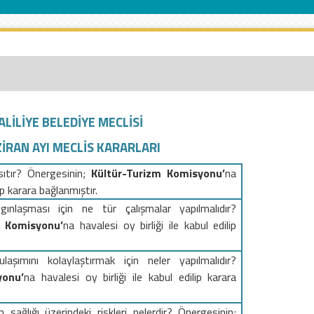
HALİLİYE BELEDİYE MECLİSİ
İRAN AYI MECLİS KARARLARI
sıtır? Önergesinin;
Kültür-Turizm
Komisyonu’
na
lip karara bağlanmıştır.
ınlaşması için ne tür çalışmalar yapılmalıdır?
e
Komisyonu’
na
havalesi oy birliği ile kabul edilip
 ulaşımını kolaylaştırmak için neler yapılmalıdır?
yonu’
na
havalesi oy birliği ile kabul edilip karara
an sağlığı üzerindeki riskleri nelerdir? Önergesinin;