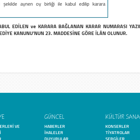
şekilde aynen oy birliği ile kabul edilip karara
ABUL EDİLEN ve KARARA BAĞLANAN KARAR NUMARASI YAZIL
LEDİYE KANUNU’NUN 23. MADDESİNE GÖRE İLÂN OLUNUR.
YE
GÜNCEL
KÜLTÜR SANA
ERLERI VE
HABERLER
KONSERLER
I
İHALELER
TIYATROLAR
R
DUYURULAR
SERGILER