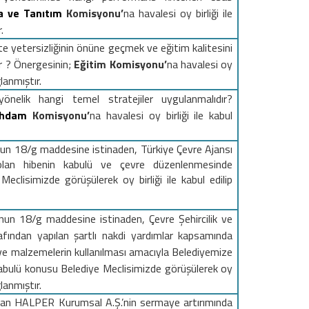
a ve Tanıtım
Komisyonu’
na
havalesi oy birliği ile
.
ite yetersizliğinin önüne geçmek ve eğitim kalitesini
r ?
Önergesinin;
Eğitim
Komisyonu’
na
havalesi oy
ğlanmıştır.
yönelik hangi temel stratejiler uygulanmalıdır
?
stihdam
Komisyonu’
na
havalesi oy birliği ile kabul
nun 18/g maddesine istinaden, Türkiye Çevre Ajansı
 olan hibenin kabulü ve çevre düzenlenmesinde
Meclisimizde görüşülerek oy birliği ile kabul edilip
nun 18/g maddesine istinaden, Çevre Şehircilik ve
arafından yapılan şartlı nakdi yardımlar kapsamında
 ve malzemelerin kullanılması amacıyla Belediyemize
kabulü
konusu
Belediye Meclisimizde görüşülerek oy
ğlanmıştır.
olan HALPER Kurumsal A.Ş.’nin sermaye artırımında