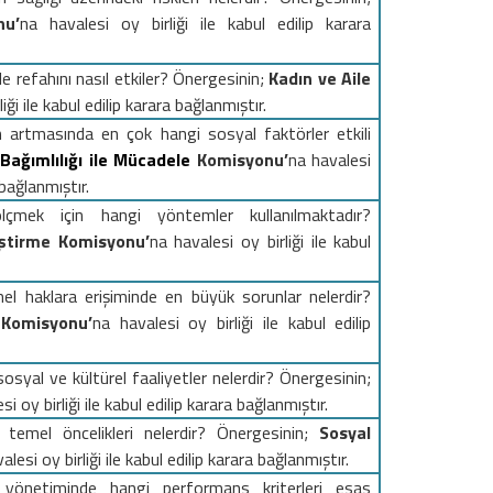
nu’
na
havalesi oy birliği ile kabul edilip karara
le refahını nasıl etkiler?
Önergesinin;
Kadın ve Aile
iği ile kabul edilip karara bağlanmıştır.
 artmasında en çok hangi sosyal faktörler etkili
Bağımlılığı ile Mücadele
Komisyonu’
na
havalesi
 bağlanmıştır.
çmek için hangi yöntemler kullanılmaktadır?
ştirme
Komisyonu’
na
havalesi oy birliği ile kabul
mel haklara erişiminde en büyük sorunlar nelerdir?
ı
Komisyonu’
na
havalesi oy birliği ile kabul edilip
sosyal ve kültürel faaliyetler nelerdir? Önergesinin;
si oy birliği ile kabul edilip karara bağlanmıştır.
 temel öncelikleri nelerdir?
Önergesinin;
Sosyal
alesi oy birliği ile kabul edilip karara bağlanmıştır.
 yönetiminde hangi performans kriterleri esas