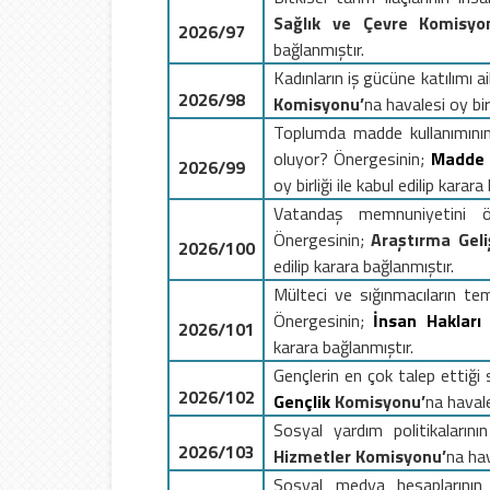
Sağlık ve Çevre
Komisyo
2026/97
bağlanmıştır.
Kadınların iş gücüne katılımı ai
2026/98
Komisyonu’
na
havalesi oy birl
Toplumda madde kullanımının
oluyor? Önergesinin;
Madde 
2026/99
oy birliği ile kabul edilip karara
V
atandaş memnuniyetini öl
Önergesinin;
Araştırma Geli
2026/100
edilip karara bağlanmıştır.
Mülteci ve sığınmacıların te
Önergesinin;
İnsan Haklar
2026/101
karara bağlanmıştır.
Gençlerin en çok talep ettiği 
2026/102
Gençlik
Komisyonu’
na
havale
Sosyal yardım politikalarının
2026/103
Hizmetler
Komisyonu’
na
hav
S
osyal medya hesaplarının