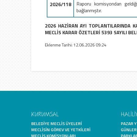
Raporu komisyondan geldiği 
2026/118
bağlanmıştır.
2026 HAZİRAN AYI TOPLANTILARINDA K
MECLİS KARAR ÖZETLERİ 5393 SAYILI BE
Eklenme Tarihi: 12.06.2026 09:24
KURUMSAL
HALİLİ
BELEDIYE MECLIS ÜYELERI
PAZAR Y
MECLISIN GÖREV VE YETKILERI
GÜNLER
MECLIS KOMISYONLARI
PARKLA