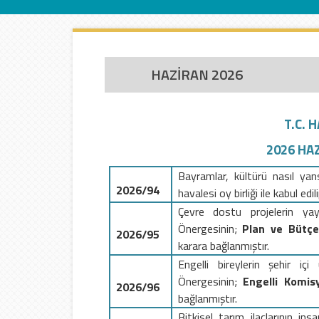
İletişim
HAZİRAN 2026
T.C. 
2026 HAZ
Bayramlar, kültürü nasıl yan
2026/94
havalesi oy birliği ile kabul edi
Çevre dostu projelerin yayg
Önergesinin;
Plan ve Bütç
2026/95
karara bağlanmıştır.
Engelli bireylerin şehir içi
Önergesinin;
Engelli
Komis
2026/96
bağlanmıştır.
Bitkisel tarım ilaçlarının ins