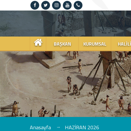
Anasayfa
Kurumsal
BAŞKAN
KURUMSAL
HALIL
Haliliye
Projeler
Spor
Kültür
Sanat
Güncel
Anasayfa
HAZİRAN 2026