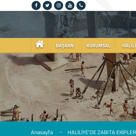
Anasayfa
Kurumsal
BAŞKAN
KURUMSAL
HALIL
Haliliye
Projeler
Spor
Kültür
Sanat
Güncel
Anasayfa
HALİLİYE’DE ZABITA EKİPL