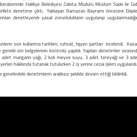
 beraberinde Haliliye Belediyesi Zabıta Müdürü Müslüm Sade ile Gı
rlikte denetime çıktı. Yaklaşan Ramazan Bayramı öncesine Ekiple
nları denetleyerek yasal zorunlulukların uygulanıp uygulanmadığı
lerin son kullanma tarihleri, ruhsat, hijyen şartları incelendi. Kas
 gerekli izin belgelerinin kontrolü yapıldı. Yapılan denetimler sırasın
16 adet margarin yağı, 2 koli meyve suyu, 3 adet tereyağı ve 3 ad
yerleri hakkında tutanak tutulurken 2 iş yerine cezai işlem uygulandı
genelindeki denetimlerin aralıksız şekilde devam ettiği bildirildi.