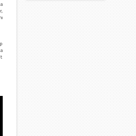
da
r,
nı
ap
da
et
.