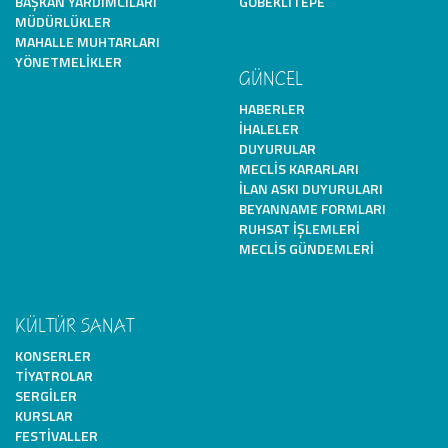
BAŞKAN YARDIMCILARI
GÖBEKLITEPE
MÜDÜRLÜKLER
MAHALLE MUHTARLARI
YÖNETMELIKLER
GÜNCEL
HABERLER
İHALELER
DUYURULAR
MECLIS KARARLARI
İLAN ASKI DUYURULARI
BEYANNAME FORMLARI
RUHSAT İŞLEMLERI
MECLIS GÜNDEMLERI
KÜLTÜR SANAT
KONSERLER
TIYATROLAR
SERGILER
KURSLAR
FESTIVALLER