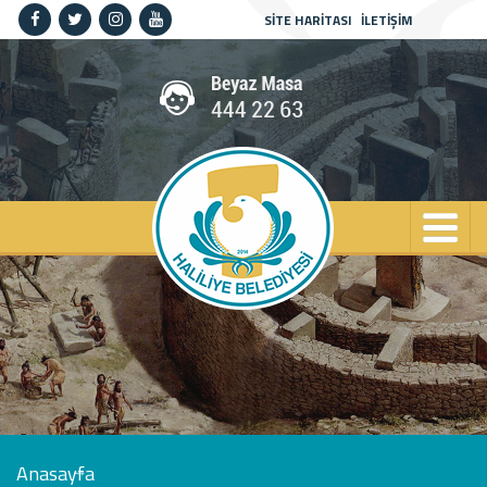
SİTE HARİTASI
İLETİŞİM
Anasayfa
Kurumsal
Haliliye
Projeler
Spor
Kültür
Sanat
Güncel
İletişim
Anasayfa