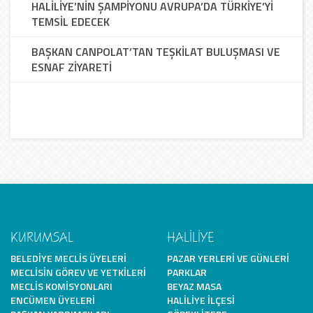
HALİLİYE’NİN ŞAMPİYONU AVRUPA’DA TÜRKİYE’Yİ
TEMSİL EDECEK
BAŞKAN CANPOLAT’TAN TEŞKİLAT BULUŞMASI VE
ESNAF ZİYARETİ
KURUMSAL
HALİLİYE
BELEDIYE MECLIS ÜYELERI
PAZAR YERLERI VE GÜNLERI
MECLISIN GÖREV VE YETKILERI
PARKLAR
MECLIS KOMISYONLARI
BEYAZ MASA
ENCÜMEN ÜYELERI
HALILIYE İLÇESI