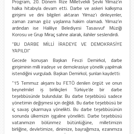
Program, 20. Dönem Rize Milletvekili Şevki Yılmaz’ın
halka hitabıyla devam etti. Darbe ve askeri kalkışma
girişimi ve dini bilgileri aktaran Yılmaz’ı dinleyenler,
zaman zaman göz yaşlarına hakim olamadı. Yılmaz’ın
ardından ise Haliliye Belediyesi Tasavvuf Müziği
Korosu ve Grup Miraç sahne alarak, ilahiler seslendirdi.
“BU DARBE MİLLİ İRADEYE VE DEMOKRASİYE
YAPILDI”
Gecede konuşan Başkan Fevzi Demirkol, darbe
girişiminin milli iradeye ve demokrasiye yönelik yapılmak
istendiğini vurguladı. Başkan Demirkol, şunları kaydetti:
“15 Temmuz akşamı bu FETÖ denilen örgüt ve onun
beynelmilel iş birlikçileri Türkiye’de bir darbe
teşebbüsünde bulundular. Bu darbe teşebbüsü sadece
yönetimin değişmesi için değildi. Bu darbe teşebbüsü bir
iç savaş çıkarmaya yönelikti. Bu darbe teşebbüsünün
sonunda ülkemizin işgaline yönelikti. Darbe teşebbüsü
vatanımızın bölünmez bütünlüğüne, milletimizin
birliğine, devletimize, dinimize, bayrağımıza, ezanımıza