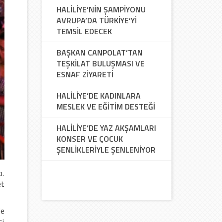
HALİLİYE’NİN ŞAMPİYONU
AVRUPA’DA TÜRKİYE’Yİ
TEMSİL EDECEK
BAŞKAN CANPOLAT’TAN
TEŞKİLAT BULUŞMASI VE
ESNAF ZİYARETİ
HALİLİYE’DE KADINLARA
MESLEK VE EĞİTİM DESTEĞİ
HALİLİYE’DE YAZ AKŞAMLARI
KONSER VE ÇOCUK
ŞENLİKLERİYLE ŞENLENİYOR
ı.
et
de
si