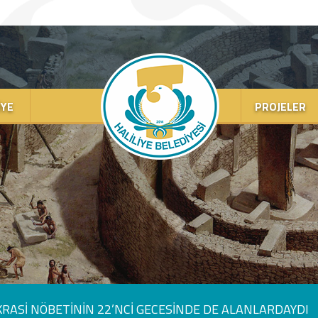
IYE
PROJELER
OKRASİ NÖBETİNİN 22’NCİ GECESİNDE DE ALANLARDAYDI