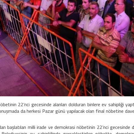
nöbetinin 22’nci gecesinde alanları dolduran binlere ev sahipliği yapt
onuşmada da herkesi Pazar günü yapılacak olan final nöbetine dav
an başlatılan milli irade ve demokrasi nöbetinin 22’nci gecesinde 
e Belediyesinin ev sahipliğinde gerçekleştirilen nöbette, demokra