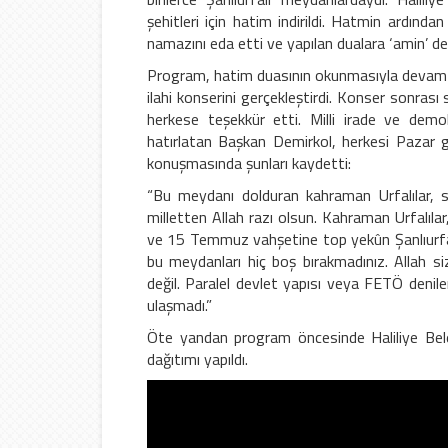
şehitleri için hatim indirildi. Hatmin ardınd
namazını eda etti ve yapılan dualara ‘amin’ de
Program, hatim duasının okunmasıyla devam e
ilahi konserini gerçekleştirdi. Konser sonrası
herkese teşekkür etti. Milli irade ve dem
hatırlatan Başkan Demirkol, herkesi Pazar 
konuşmasında şunları kaydetti:
“Bu meydanı dolduran kahraman Urfalılar, s
milletten Allah razı olsun. Kahraman Urfalıla
ve 15 Temmuz vahşetine top yekûn Şanlıurfa na
bu meydanları hiç boş bırakmadınız. Allah
değil. Paralel devlet yapısı veya FETÖ denile
ulaşmadı.”
Öte yandan program öncesinde Haliliye Bele
dağıtımı yapıldı.