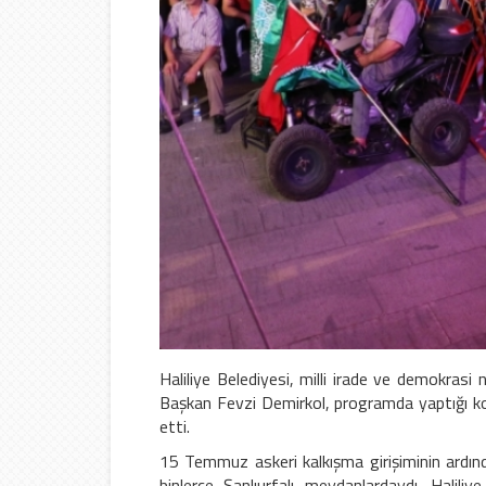
Haliliye Belediyesi, milli irade ve demokrasi 
Başkan Fevzi Demirkol, programda yaptığı k
etti.
15 Temmuz askeri kalkışma girişiminin ardınd
binlerce Şanlıurfalı meydanlardaydı. Haliliy