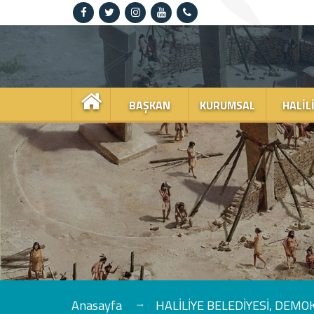
Anasayfa
Kurumsal
BAŞKAN
KURUMSAL
HALIL
Haliliye
Projeler
Spor
Kültür
Sanat
Güncel
Anasayfa
HALİLİYE BELEDİYESİ, DEM