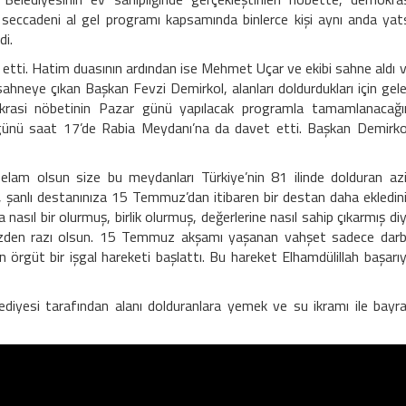
an seccadeni al gel programı kapsamında binlerce kişi aynı anda yat
di.
tti. Hatim duasının ardından ise Mehmet Uçar ve ekibi sahne aldı 
 sahneye çıkan Başkan Fevzi Demirkol, alanları doldurdukları için gel
okrasi nöbetinin Pazar günü yapılacak programla tamamlanacağı
günü saat 17’de Rabia Meydanı’na da davet etti. Başkan Demirko
elam olsun size bu meydanları Türkiye’nin 81 ilinde dolduran az
r, şanlı destanınıza 15 Temmuz’dan itibaren bir destan daha ekledin
sıl bir olurmuş, birlik olurmuş, değerlerine nasıl sahip çıkarmış di
 sizden razı olsun. 15 Temmuz akşamı yaşanan vahşet sadece dar
n örgüt bir işgal hareketi başlattı. Bu hareket Elhamdülillah başarı
diyesi tarafından alanı dolduranlara yemek ve su ikramı ile bayr