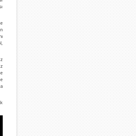
sı
ve
en
nı
l,
iz
iz
ye
be
ya
ak