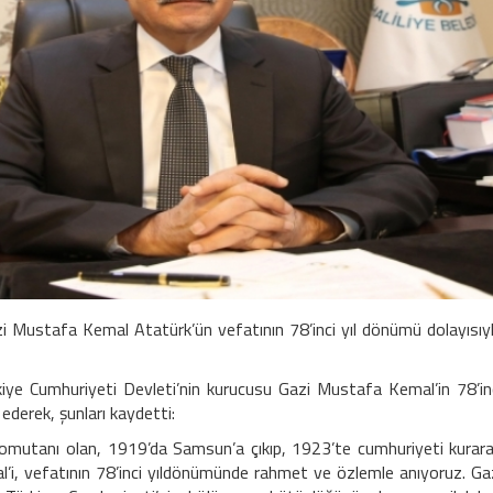
zi Mustafa Kemal Atatürk’ün vefatının 78’inci yıl dönümü dolayısıy
iye Cumhuriyeti Devleti’nin kurucusu Gazi Mustafa Kemal’in 78’in
ederek, şunları kaydetti:
şkomutanı olan, 1919’da Samsun’a çıkıp, 1923’te cumhuriyeti kurar
i, vefatının 78’inci yıldönümünde rahmet ve özlemle anıyoruz. Ga