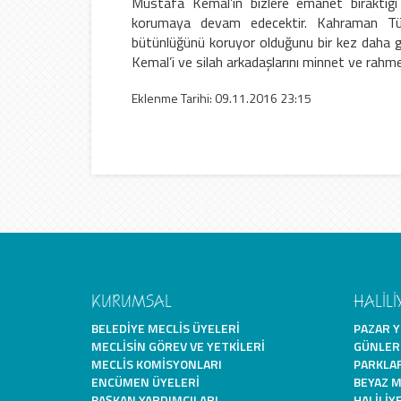
Mustafa Kemal’in bizlere emanet bıraktığı
korumaya devam edecektir. Kahraman Tür
bütünlüğünü koruyor olduğunu bir kez daha 
Kemal’i ve silah arkadaşlarını minnet ve rahm
Eklenme Tarihi: 09.11.2016 23:15
KURUMSAL
HALİLİ
BELEDIYE MECLIS ÜYELERI
PAZAR Y
MECLISIN GÖREV VE YETKILERI
GÜNLER
MECLIS KOMISYONLARI
PARKLA
ENCÜMEN ÜYELERI
BEYAZ 
BAŞKAN YARDIMCILARI
HALILIYE