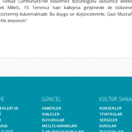
 Türkiye Cumhuriyeti’nin bölünmez bütünlüğünü ulusumuz ileleb
k Milleti, 15 Temmuz hain kalkışma girişiminde de bölünm
göstermiş bulunmaktadır. Bu duygu ve düşüncelerimle, Gazi Musta
etle anıyorum.”
YE
GÜNCEL
KÜLTÜR SANA
ERLERI VE
HABERLER
KONSERLER
I
İHALELER
TIYATROLAR
R
DUYURULAR
SERGILER
MASA
MECLIS KARARLARI
KURSLAR
 İLÇESI
İLAN ASKI DUYURULARI
FESTIVALLER