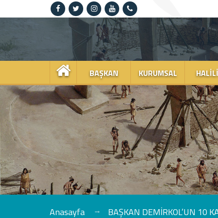
Anasayfa
Kurumsal
BAŞKAN
KURUMSAL
HALIL
Haliliye
Projeler
Spor
Kültür
Sanat
Güncel
Anasayfa
BAŞKAN DEMİRKOL’UN 10 K