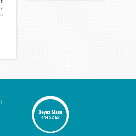
et
ez
fa
T