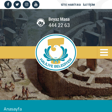
SİTE HARİTASI
İLETİŞİM
Anasayfa
Kurumsal
Haliliye
Projeler
Spor
Kültür
Sanat
Güncel
İletişim
Anasayfa