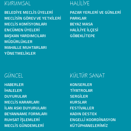
KURUMSAL
HALİLİYE
BELEDIYE MECLIS ÜYELERI
PAZAR YERLERI VE GÜNLERI
MECLISIN GÖREV VE YETKILERI
PARKLAR
MECLIS KOMISYONLARI
BEYAZ MASA
ENCÜMEN ÜYELERI
HALILIYE İLÇESI
BAŞKAN YARDIMCILARI
GÖBEKLITEPE
MÜDÜRLÜKLER
MAHALLE MUHTARLARI
YÖNETMELIKLER
GÜNCEL
KÜLTÜR SANAT
HABERLER
KONSERLER
İHALELER
TIYATROLAR
DUYURULAR
SERGILER
MECLIS KARARLARI
KURSLAR
İLAN ASKI DUYURULARI
FESTIVALLER
BEYANNAME FORMLARI
KADIN DESTEK
RUHSAT İŞLEMLERI
ENGELLI KOORDINASYON
MECLIS GÜNDEMLERI
KÜTÜPHANELERIMIZ