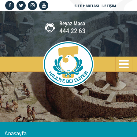
SİTE HARİTASI
İLETİŞİM
Anasayfa
Kurumsal
Haliliye
Projeler
Spor
Kültür
Sanat
Güncel
İletişim
Anasayfa