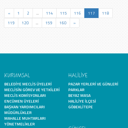
«
1
2
...
114
115
116
117
118
119
120
...
159
160
»
KURUMSAL
HALİLİYE
BELEDIYE MECLIS ÜYELERI
PAZAR YERLERI VE GÜNLERI
MECLISIN GÖREV VE YETKILERI
PARKLAR
MECLIS KOMISYONLARI
BEYAZ MASA
ENCÜMEN ÜYELERI
HALILIYE İLÇESI
BAŞKAN YARDIMCILARI
GÖBEKLITEPE
MÜDÜRLÜKLER
MAHALLE MUHTARLARI
YÖNETMELIKLER