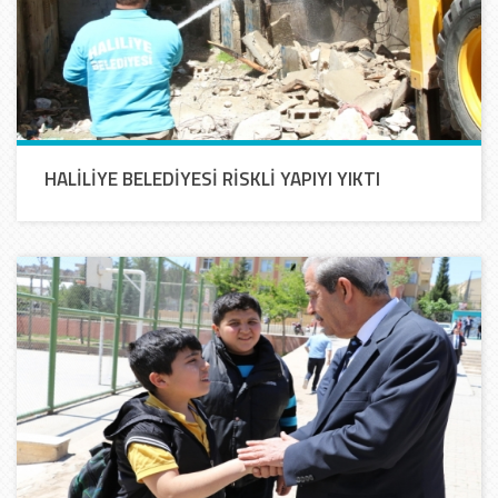
HALİLİYE BELEDİYESİ RİSKLİ YAPIYI YIKTI