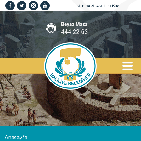
SİTE HARİTASI
İLETİŞİM
Anasayfa
Kurumsal
Haliliye
Projeler
Spor
Kültür
Sanat
Güncel
İletişim
Anasayfa