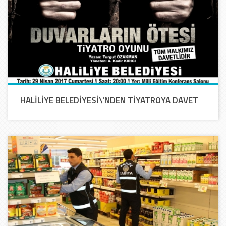
HALİLİYE BELEDİYESİ\'NDEN TİYATROYA DAVET