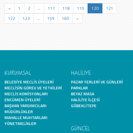
«
1
2
...
117
118
119
120
121
122
123
...
159
160
»
KURUMSAL
HALİLİYE
BELEDIYE MECLIS ÜYELERI
PAZAR YERLERI VE GÜNLERI
MECLISIN GÖREV VE YETKILERI
PARKLAR
MECLIS KOMISYONLARI
BEYAZ MASA
ENCÜMEN ÜYELERI
HALILIYE İLÇESI
BAŞKAN YARDIMCILARI
GÖBEKLITEPE
MÜDÜRLÜKLER
MAHALLE MUHTARLARI
YÖNETMELIKLER
GÜNCEL