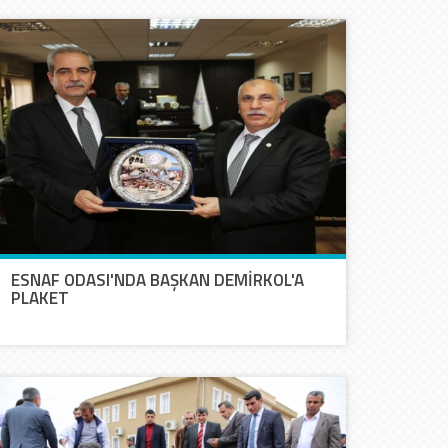
ESNAF ODASI'NDA BAŞKAN DEMİRKOL'A
PLAKET