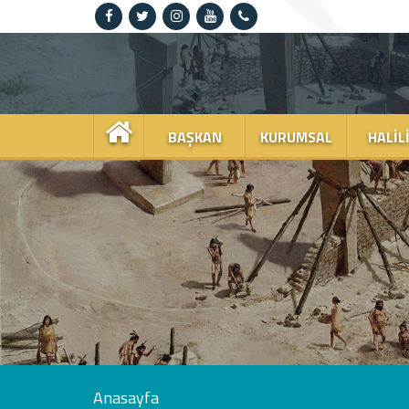
Anasayfa
Kurumsal
BAŞKAN
KURUMSAL
HALIL
Haliliye
Projeler
Spor
Kültür
Sanat
Güncel
Anasayfa